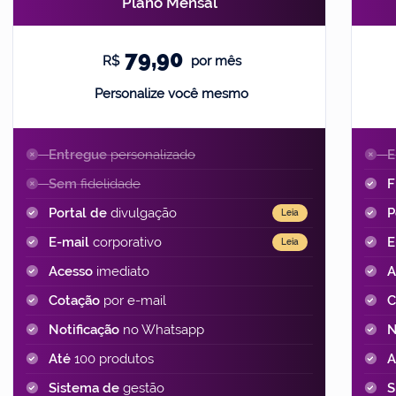
Plano Mensal
79,90
R$
por mês
Personalize você mesmo
Entregue
personalizado
E
Sem
fidelidade
F
Portal de
divulgação
P
Leia
E-mail
corporativo
E
Leia
Acesso
imediato
A
Cotação
por e-mail
C
Notificação
no Whatsapp
N
Até
100 produtos
A
Sistema de
gestão
S