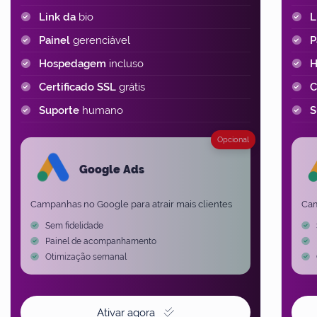
Link da
bio
L
Painel
gerenciável
P
Hospedagem
incluso
H
Certificado SSL
grátis
C
Suporte
humano
S
Opcional
Google Ads
Campanhas no Google para atrair mais clientes
Cam
Sem fidelidade
S
Painel de acompanhamento
P
Otimização semanal
O
Ativar agora