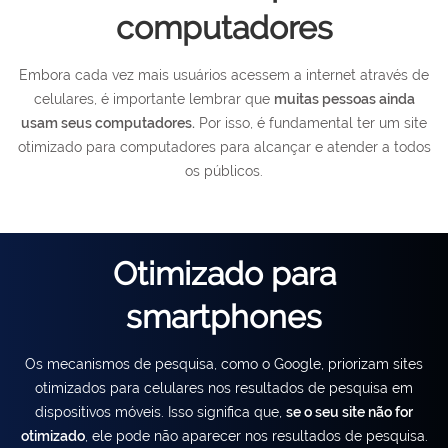
computadores
Embora cada vez mais usuários acessem a internet através de
celulares, é importante lembrar que
muitas pessoas ainda
usam seus computadores.
Por isso, é fundamental ter um site
otimizado para computadores para alcançar e atender a todos
os públicos.
Otimizado para
smartphones
Os mecanismos de pesquisa, como o Google, priorizam sites
otimizados para celulares nos resultados de pesquisa em
dispositivos móveis. Isso significa que,
se o seu site não for
otimizado
, ele pode não aparecer nos resultados de pesquisa.