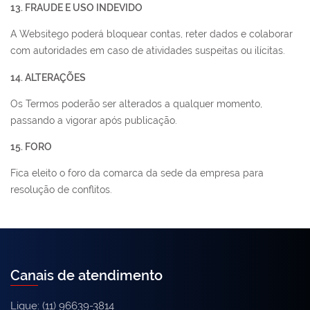
13. FRAUDE E USO INDEVIDO
A Websitego poderá bloquear contas, reter dados e colaborar
com autoridades em caso de atividades suspeitas ou ilícitas.
14. ALTERAÇÕES
Os Termos poderão ser alterados a qualquer momento,
passando a vigorar após publicação.
15. FORO
Fica eleito o foro da comarca da sede da empresa para
resolução de conflitos.
Canais de atendimento
Ligue: (11) 96639-3814