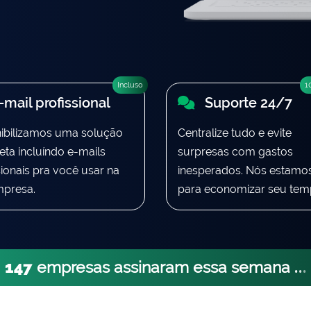
Incluso
1
mail profissional
Suporte 24/7
ibilizamos uma solução
Centralize tudo e evite
ta incluíndo e-mails
surpresas com gastos
sionais pra você usar na
inesperados. Nós estamos
mpresa.
para economizar seu tem
147
empresas assinaram essa semana
.
.
.