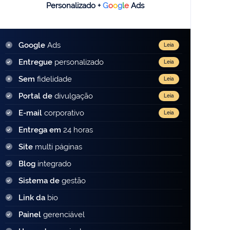
Personalizado +
G
o
o
g
l
e
Ads
Google
Ads
Leia
Entregue
personalizado
Leia
Sem
fidelidade
Leia
Portal de
divulgação
Leia
E-mail
corporativo
Leia
Entrega em
24 horas
Site
multi páginas
Blog
integrado
Sistema de
gestão
Link da
bio
Painel
gerenciável