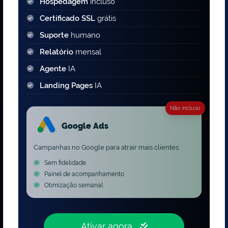
Hospedagem
incluso
Certificado SSL
grátis
Suporte
humano
Relatório
mensal
Agente
IA
Landing Pages
IA
Não incluso
Google Ads
Campanhas no Google para atrair mais clientes
Sem fidelidade
Painel de acompanhamento
Otimização semanal
Ativar agora