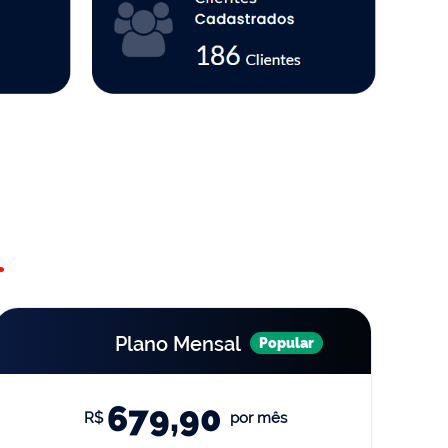
.
Plano Mensal
Popular
679,90
R$
por mês