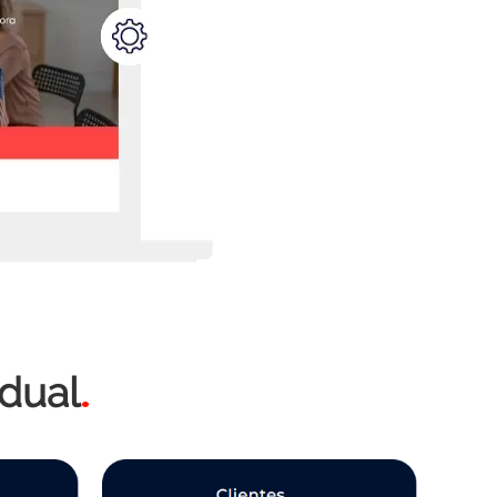
idual
.