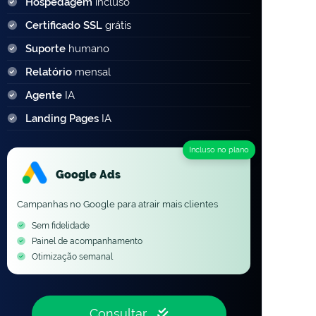
Hospedagem
incluso
Certificado SSL
grátis
Suporte
humano
Relatório
mensal
Agente
IA
Landing Pages
IA
Incluso no plano
Google Ads
Campanhas no Google para atrair mais clientes
Sem fidelidade
Painel de acompanhamento
Otimização semanal
Consultar