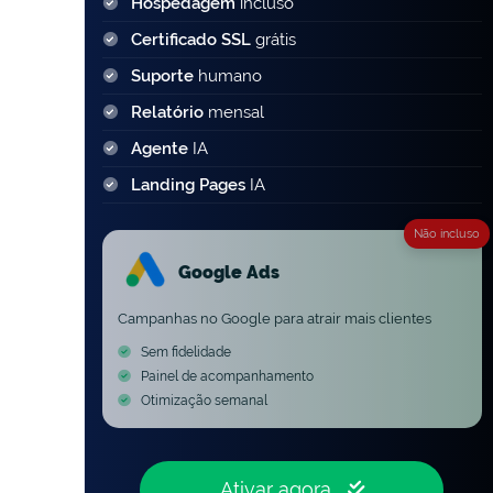
Hospedagem
incluso
Certificado SSL
grátis
Suporte
humano
Relatório
mensal
Agente
IA
Landing Pages
IA
Não incluso
Google Ads
Campanhas no Google para atrair mais clientes
Sem fidelidade
Painel de acompanhamento
Otimização semanal
Ativar agora