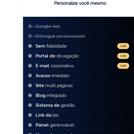
Personalize você mesmo
Google
Ads
Entregue
personalizado
Sem
fidelidade
Leia
Portal de
divulgação
Leia
E-mail
corporativo
Leia
Acesso
imediato
Site
multi páginas
Blog
integrado
Sistema de
gestão
Link da
bio
Painel
gerenciável